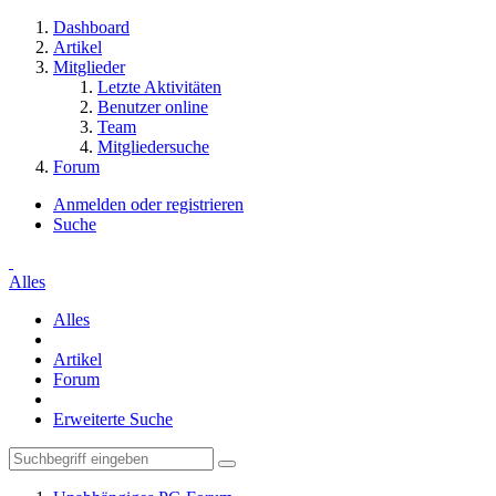
Dashboard
Artikel
Mitglieder
Letzte Aktivitäten
Benutzer online
Team
Mitgliedersuche
Forum
Anmelden oder registrieren
Suche
Alles
Alles
Artikel
Forum
Erweiterte Suche