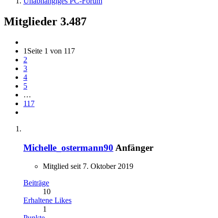
Unabhängiges PC-Forum
Mitglieder
3.487
1
Seite 1 von 117
2
3
4
5
…
117
Michelle_ostermann90
Anfänger
Mitglied seit 7. Oktober 2019
Beiträge
10
Erhaltene Likes
1
Punkte