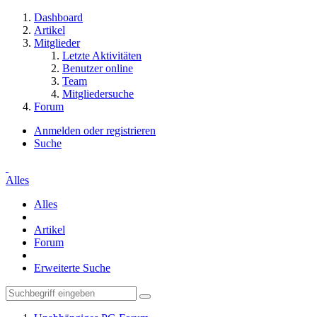
Dashboard
Artikel
Mitglieder
Letzte Aktivitäten
Benutzer online
Team
Mitgliedersuche
Forum
Anmelden oder registrieren
Suche
Alles
Alles
Artikel
Forum
Erweiterte Suche