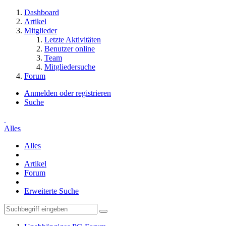
Dashboard
Artikel
Mitglieder
Letzte Aktivitäten
Benutzer online
Team
Mitgliedersuche
Forum
Anmelden oder registrieren
Suche
Alles
Alles
Artikel
Forum
Erweiterte Suche