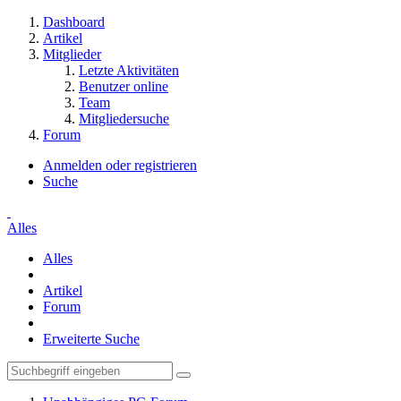
Dashboard
Artikel
Mitglieder
Letzte Aktivitäten
Benutzer online
Team
Mitgliedersuche
Forum
Anmelden oder registrieren
Suche
Alles
Alles
Artikel
Forum
Erweiterte Suche