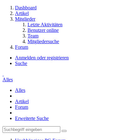
Dashboard
Artikel
Mitglieder
Letzte Aktivitäten
Benutzer online
Team
Mitgliedersuche
Forum
Anmelden oder registrieren
Suche
Alles
Alles
Artikel
Forum
Erweiterte Suche