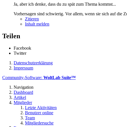
Ja, aber ich denke, dass du zu spät zum Thema kommst...
Vorhersagen sind schwierig. Vor allem, wenn sie sich auf die Z
Zitieren
Inhalt melden
Teilen
Facebook
Twitter
Datenschutzerklärung
Impressum
Community-Software:
WoltLab Suite™
Navigation
Dashboard
Artikel
Mitglieder
Letzte Aktivitäten
Benutzer online
Team
Mitgliedersuche