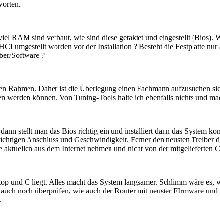
worten.
ieviel RAM sind verbaut, wie sind diese getaktet und eingestellt (Bios)
HCI umgestellt worden vor der Installation ? Besteht die Festplatte nur 
ber/Software ?
den Rahmen. Daher ist die Überlegung einen Fachmann aufzusuchen sicher
ben werden können. Von Tuning-Tools halte ich ebenfalls nichts und ma
dann stellt man das Bios richtig ein und installiert dann das System k
tigen Anschluss und Geschwindigkeit. Ferner den neusten Treiber der G
ie aktuellen aus dem Internet nehmen und nicht von der mitgelieferten 
top und C liegt. Alles macht das System langsamer. Schlimm wäre es, w
äre auch noch überprüfen, wie auch der Router mit neuster FIrmware und
.