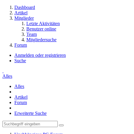
Dashboard
Artikel
Mitglieder
Letzte Aktivitäten
Benutzer online
Team
Mitgliedersuche
Forum
Anmelden oder registrieren
Suche
Alles
Alles
Artikel
Forum
Erweiterte Suche