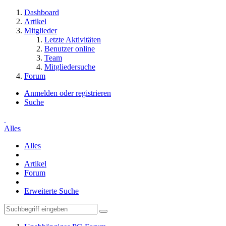
Dashboard
Artikel
Mitglieder
Letzte Aktivitäten
Benutzer online
Team
Mitgliedersuche
Forum
Anmelden oder registrieren
Suche
Alles
Alles
Artikel
Forum
Erweiterte Suche