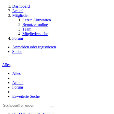
Dashboard
Artikel
Mitglieder
Letzte Aktivitäten
Benutzer online
Team
Mitgliedersuche
Forum
Anmelden oder registrieren
Suche
Alles
Alles
Artikel
Forum
Erweiterte Suche