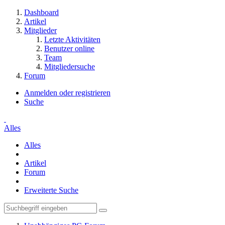
Dashboard
Artikel
Mitglieder
Letzte Aktivitäten
Benutzer online
Team
Mitgliedersuche
Forum
Anmelden oder registrieren
Suche
Alles
Alles
Artikel
Forum
Erweiterte Suche