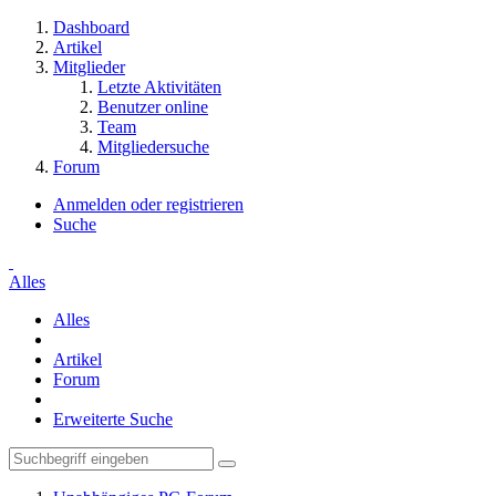
Dashboard
Artikel
Mitglieder
Letzte Aktivitäten
Benutzer online
Team
Mitgliedersuche
Forum
Anmelden oder registrieren
Suche
Alles
Alles
Artikel
Forum
Erweiterte Suche