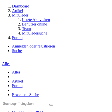
Dashboard
Artikel
Mitglieder
Letzte Aktivitäten
Benutzer online
Team
Mitgliedersuche
Forum
Anmelden oder registrieren
Suche
Alles
Alles
Artikel
Forum
Erweiterte Suche