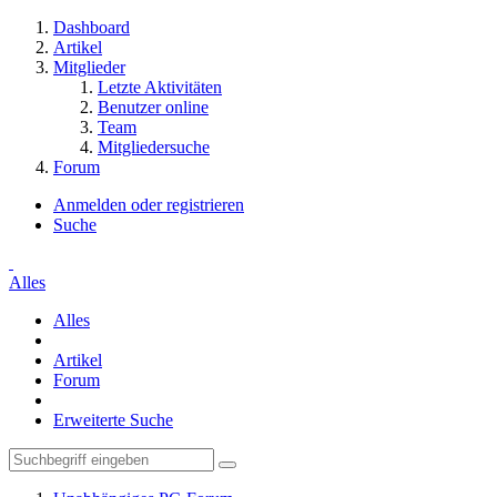
Dashboard
Artikel
Mitglieder
Letzte Aktivitäten
Benutzer online
Team
Mitgliedersuche
Forum
Anmelden oder registrieren
Suche
Alles
Alles
Artikel
Forum
Erweiterte Suche