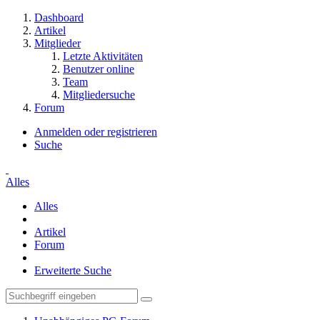
Dashboard
Artikel
Mitglieder
Letzte Aktivitäten
Benutzer online
Team
Mitgliedersuche
Forum
Anmelden oder registrieren
Suche
Alles
Alles
Artikel
Forum
Erweiterte Suche