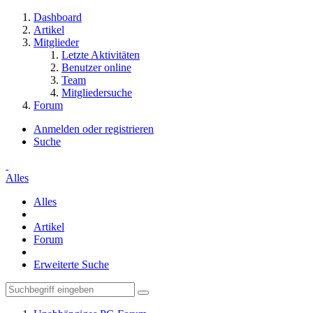
Dashboard
Artikel
Mitglieder
Letzte Aktivitäten
Benutzer online
Team
Mitgliedersuche
Forum
Anmelden oder registrieren
Suche
Alles
Alles
Artikel
Forum
Erweiterte Suche