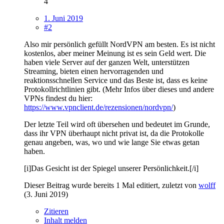
4
1. Juni 2019
#2
Also mir persönlich gefüllt NordVPN am besten. Es ist nicht
kostenlos, aber meiner Meinung ist es sein Geld wert. Die
haben viele Server auf der ganzen Welt, unterstützen
Streaming, bieten einen hervorragenden und
reaktionsschnellen Service und das Beste ist, dass es keine
Protokollrichtlinien gibt. (Mehr Infos über dieses und andere
VPNs findest du hier:
https://www.vpnclient.de/rezensionen/nordvpn/
)
Der letzte Teil wird oft übersehen und bedeutet im Grunde,
dass ihr VPN überhaupt nicht privat ist, da die Protokolle
genau angeben, was, wo und wie lange Sie etwas getan
haben.
[i]Das Gesicht ist der Spiegel unserer Persönlichkeit.[/i]
Dieser Beitrag wurde bereits 1 Mal editiert, zuletzt von
wolff
(
3. Juni 2019
)
Zitieren
Inhalt melden