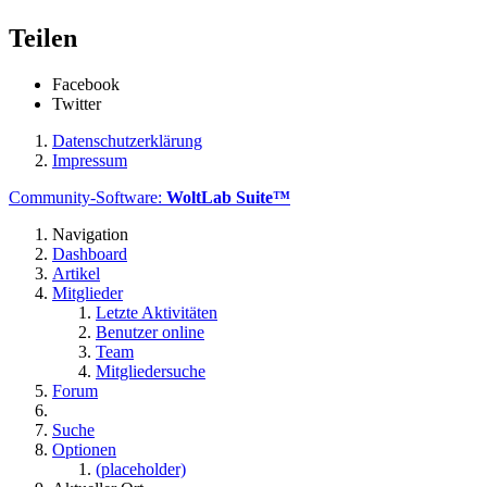
Teilen
Facebook
Twitter
Datenschutzerklärung
Impressum
Community-Software:
WoltLab Suite™
Navigation
Dashboard
Artikel
Mitglieder
Letzte Aktivitäten
Benutzer online
Team
Mitgliedersuche
Forum
Suche
Optionen
(placeholder)