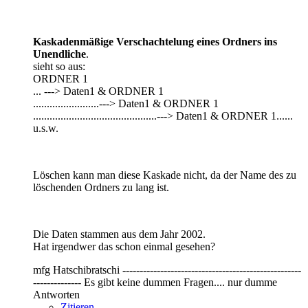
Kaskadenmäßige Verschachtelung eines Ordners ins
Unendliche
.
sieht so aus:
ORDNER 1
... ---> Daten1 & ORDNER 1
........................---> Daten1 & ORDNER 1
.............................................---> Daten1 & ORDNER 1......
u.s.w.
Löschen kann man diese Kaskade nicht, da der Name des zu
löschenden Ordners zu lang ist.
Die Daten stammen aus dem Jahr 2002.
Hat irgendwer das schon einmal gesehen?
mfg Hatschibratschi ----------------------------------------------------
-------------- Es gibt keine dummen Fragen.... nur dumme
Antworten
Zitieren