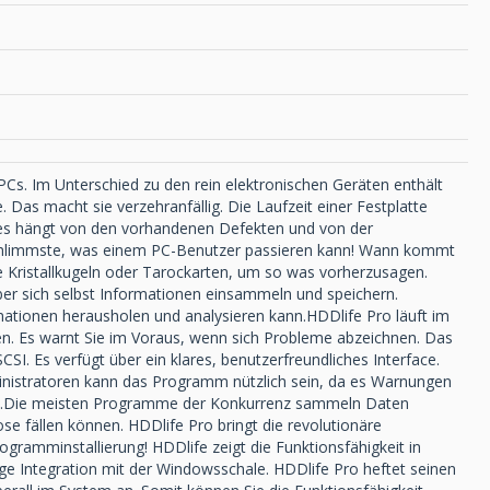
s PCs. Im Unterschied zu den rein elektronischen Geräten enthält
as macht sie verzehranfällig. Die Laufzeit einer Festplatte
, es hängt von den vorhandenen Defekten und von der
s schlimmste, was einem PC-Benutzer passieren kann! Wann kommt
e Kristallkugeln oder Tarockarten, um so was vorherzusagen.
er sich selbst Informationen einsammeln und speichern.
mationen herausholen und analysieren kann.HDDlife Pro läuft im
en. Es warnt Sie im Voraus, wenn sich Probleme abzeichnen. Das
SI. Es verfügt über ein klares, benutzerfreundliches Interface.
nistratoren kann das Programm nützlich sein, da es Warnungen
ann.Die meisten Programme der Konkurrenz sammeln Daten
se fällen können. HDDlife Pro bringt die revolutionäre
gramminstallierung! HDDlife zeigt die Funktionsfähigkeit in
ge Integration mit der Windowsschale. HDDlife Pro heftet seinen