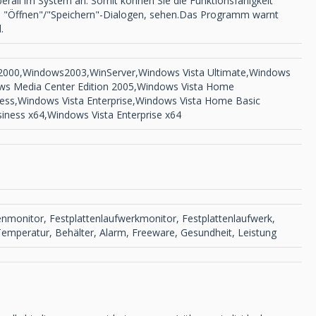
berall im System an. Somit können Sie die Funktionsfähigkeit
 den "Öffnen"/"Speichern"-Dialogen, sehen.Das Programm warnt
.
s2000,Windows2003,WinServer,Windows Vista Ultimate,Windows
ows Media Center Edition 2005,Windows Vista Home
ss,Windows Vista Enterprise,Windows Vista Home Basic
ness x64,Windows Vista Enterprise x64
tenmonitor, Festplattenlaufwerkmonitor, Festplattenlaufwerk,
 Temperatur, Behälter, Alarm, Freeware, Gesundheit, Leistung