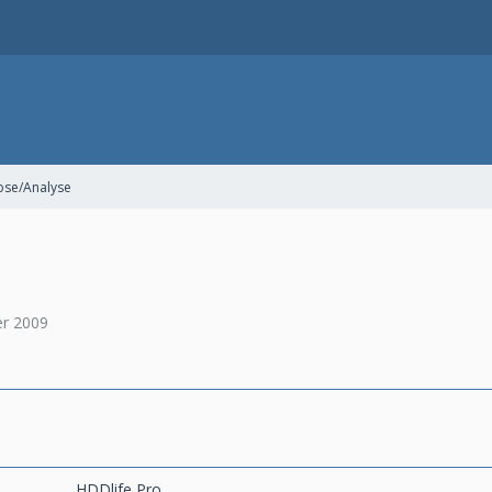
ose/Analyse
r 2009
HDDlife Pro