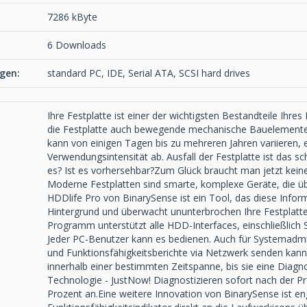
7286 kByte
6 Downloads
gen:
standard PC, IDE, Serial ATA, SCSI hard drives
Ihre Festplatte ist einer der wichtigsten Bestandteile Ihre
die Festplatte auch bewegende mechanische Bauelemente. D
kann von einigen Tagen bis zu mehreren Jahren variieren
Verwendungsintensität ab. Ausfall der Festplatte ist da
es? Ist es vorhersehbar?Zum Glück braucht man jetzt kein
Moderne Festplatten sind smarte, komplexe Geräte, die üb
HDDlife Pro von BinarySense ist ein Tool, das diese Infor
Hintergrund und überwacht ununterbrochen Ihre Festplatt
Programm unterstützt alle HDD-Interfaces, einschließlich SC
Jeder PC-Benutzer kann es bedienen. Auch für Systemadmi
und Funktionsfähigkeitsberichte via Netzwerk senden k
innerhalb einer bestimmten Zeitspanne, bis sie eine Diagno
Technologie - JustNow! Diagnostizieren sofort nach der Pro
Prozent an.Eine weitere Innovation von BinarySense ist en