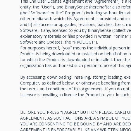
This End User License Agreement (the "Agreement") is a le
entity, the "User"), and BinarySense (hereinafter also refe
(the "Software" or the" Program") including without limitati
other media with which this Agreement is provided and inc
and b) all successor upgrades, revisions, patches, fixes, m
Software, if any, licensed to you by BinarySense (collecti
explanatory materials or files provided in written, "online
Software and Updates, the "PRODUCT").
For purposes hereof, "you" means the individual person inst
Product is being downloaded or installed on behalf of an 
for which the Product is downloaded or installed, then th
organization has authorized such person to accept this ag
By accessing, downloading, installing, storing, loading, ex
Computer, as defined below, or otherwise benefiting from 
the terms and conditions of this Agreement. If you do not
Licensor is unwilling to license the Product to you. In suc
BEFORE YOU PRESS "I AGREE" BUTTON PLEASE CAREFU
AGREEMENT, AS SUCH ACTIONS ARE A SYMBOL OF YOUR
YOU ARE CONSENTING TO BE BOUND BY AND ARE BEC
AGREEMENT IS ENFORCEABLE LIKE ANY WRITTEN NEGO