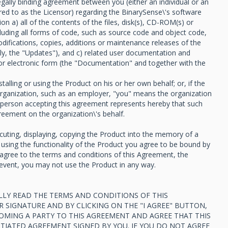
gally binding agreement between you (either an individual or an
rred to as the Licensor) regarding the BinarySense\'s software
on a) all of the contents of the files, disk(s), CD-ROM(s) or
luding all forms of code, such as source code and object code,
odifications, copies, additions or maintenance releases of the
vely, the "Updates"), and c) related user documentation and
" or electronic form (the "Documentation" and together with the
alling or using the Product on his or her own behalf; or, if the
organization, such as an employer, "you" means the organization
e person accepting this agreement represents hereby that such
reement on the organization\'s behalf.
ecuting, displaying, copying the Product into the memory of a
using the functionality of the Product you agree to be bound by
 agree to the terms and conditions of this Agreement, the
h event, you may not use the Product in any way.
LLY READ THE TERMS AND CONDITIONS OF THIS
 SIGNATURE AND BY CLICKING ON THE "I AGREE" BUTTON,
OMING A PARTY TO THIS AGREEMENT AND AGREE THAT THIS
TIATED AGREEMENT SIGNED BY YOU. IF YOU DO NOT AGREE