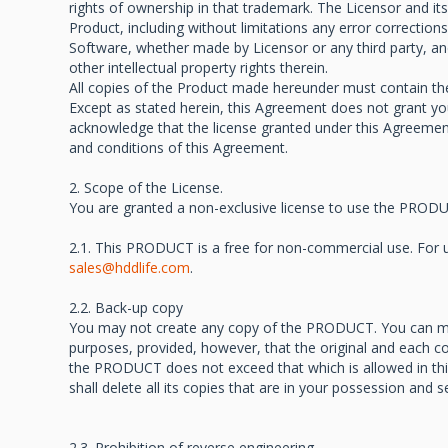
rights of ownership in that trademark. The Licensor and its s
Product, including without limitations any error correctio
Software, whether made by Licensor or any third party, and
other intellectual property rights therein.
All copies of the Product made hereunder must contain the
Except as stated herein, this Agreement does not grant you
acknowledge that the license granted under this Agreement
and conditions of this Agreement.
2. Scope of the License.
You are granted a non-exclusive license to use the PRODUC
2.1. This PRODUCT is a free for non-commercial use. For
sales@hddlife.com
.
2.2. Back-up copy
You may not create any copy of the PRODUCT. You can ma
purposes, provided, however, that the original and each co
the PRODUCT does not exceed that which is allowed in th
shall delete all its copies that are in your possession and
2.3. Prohibition of reverse engineering