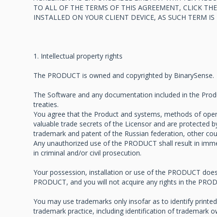
TO ALL OF THE TERMS OF THIS AGREEMENT, CLICK T
INSTALLED ON YOUR CLIENT DEVICE, AS SUCH TERM IS
1. Intellectual property rights
The PRODUCT is owned and copyrighted by BinarySense.
The Software and any documentation included in the Produc
treaties.
You agree that the Product and systems, methods of opera
valuable trade secrets of the Licensor and are protected by 
trademark and patent of the Russian federation, other coun
Any unauthorized use of the PRODUCT shall result in imme
in criminal and/or civil prosecution.
Your possession, installation or use of the PRODUCT does no
PRODUCT, and you will not acquire any rights in the PROD
You may use trademarks only insofar as to identify print
trademark practice, including identification of trademark