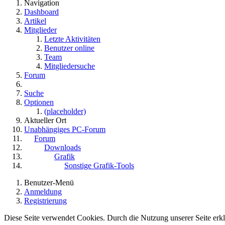
Navigation
Dashboard
Artikel
Mitglieder
Letzte Aktivitäten
Benutzer online
Team
Mitgliedersuche
Forum
Suche
Optionen
(placeholder)
Aktueller Ort
Unabhängiges PC-Forum
Forum
Downloads
Grafik
Sonstige Grafik-Tools
Benutzer-Menü
Anmeldung
Registrierung
Diese Seite verwendet Cookies. Durch die Nutzung unserer Seite erklä