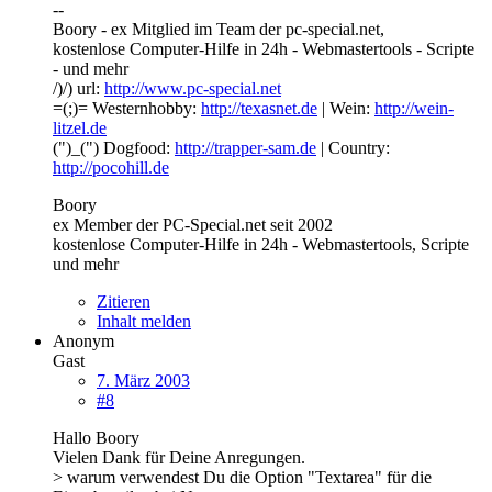
--
Boory - ex Mitglied im Team der pc-special.net,
kostenlose Computer-Hilfe in 24h - Webmastertools - Scripte
- und mehr
/)/) url:
http://www.pc-special.net
=(;)= Westernhobby:
http://texasnet.de
| Wein:
http://wein-
litzel.de
(")_(") Dogfood:
http://trapper-sam.de
| Country:
http://pocohill.de
Boory
ex Member der PC-Special.net seit 2002
kostenlose Computer-Hilfe in 24h - Webmastertools, Scripte
und mehr
Zitieren
Inhalt melden
Anonym
Gast
7. März 2003
#8
Hallo Boory
Vielen Dank für Deine Anregungen.
> warum verwendest Du die Option "Textarea" für die