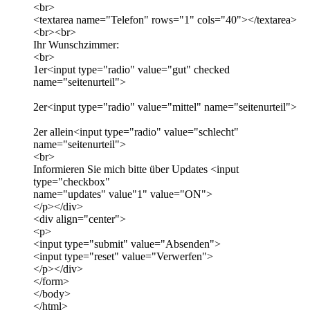
<br>
<textarea name="Telefon" rows="1" cols="40"></textarea>
<br><br>
Ihr Wunschzimmer:
<br>
1er<input type="radio" value="gut" checked
name="seitenurteil">
2er<input type="radio" value="mittel" name="seitenurteil">
2er allein<input type="radio" value="schlecht"
name="seitenurteil">
<br>
Informieren Sie mich bitte über Updates <input
type="checkbox"
name="updates" value"1" value="ON">
</p></div>
<div align="center">
<p>
<input type="submit" value="Absenden">
<input type="reset" value="Verwerfen">
</p></div>
</form>
</body>
</html>