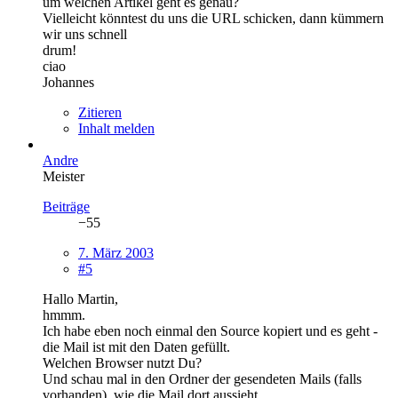
um welchen Artikel geht es genau?
Vielleicht könntest du uns die URL schicken, dann kümmern
wir uns schnell
drum!
ciao
Johannes
Zitieren
Inhalt melden
Andre
Meister
Beiträge
−55
7. März 2003
#5
Hallo Martin,
hmmm.
Ich habe eben noch einmal den Source kopiert und es geht -
die Mail ist mit den Daten gefüllt.
Welchen Browser nutzt Du?
Und schau mal in den Ordner der gesendeten Mails (falls
vorhanden), wie die Mail dort aussieht.