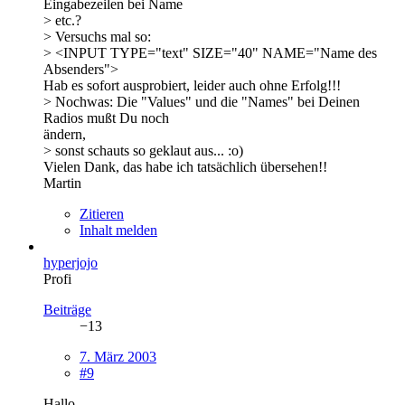
Eingabezeilen bei Name
> etc.?
> Versuchs mal so:
> <INPUT TYPE="text" SIZE="40" NAME="Name des
Absenders">
Hab es sofort ausprobiert, leider auch ohne Erfolg!!!
> Nochwas: Die "Values" und die "Names" bei Deinen
Radios mußt Du noch
ändern,
> sonst schauts so geklaut aus... :o)
Vielen Dank, das habe ich tatsächlich übersehen!!
Martin
Zitieren
Inhalt melden
hyperjojo
Profi
Beiträge
−13
7. März 2003
#9
Hallo,