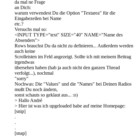
da mal ne Frage
an Dich:
warum verwendest Du die Option "Textarea" für die
Eingabezeilen bei Name
etc.?
Versuchs mal so:
<INPUT TYPE="text" SIZE="40" NAME="Name des
Absenders">
Rows brauchst Du da nicht zu definieren... Außerdem werden
auch keine
Scrolleisten im Feld angezeigt. Sollte ich mit meinem Beitrag
irgendwas
übersehen haben (hab ja auch nicht den ganzen Thread
verfolgt...), nochmal
"sorry"
Nochwas: Die "Values" und die "Names" bei Deinen Radios
mußt Du noch ändern,
sonst schauts so geklaut aus... :o)
> Hallo André
> Hier ist was ich upgeloaded habe auf meine Homepage:
[snip]
.
.
.
[snap]