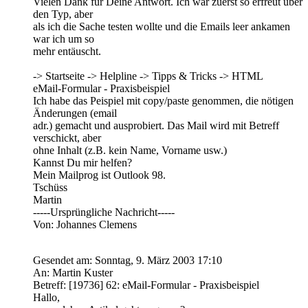
Vielen Dank für Deine Antwort. Ich war zuerst so erfreut über
den Typ, aber
als ich die Sache testen wollte und die Emails leer ankamen
war ich um so
mehr entäuscht.
-> Startseite -> Helpline -> Tipps & Tricks -> HTML
eMail-Formular - Praxisbeispiel
Ich habe das Peispiel mit copy/paste genommen, die nötigen
Änderungen (email
adr.) gemacht und ausprobiert. Das Mail wird mit Betreff
verschickt, aber
ohne Inhalt (z.B. kein Name, Vorname usw.)
Kannst Du mir helfen?
Mein Mailprog ist Outlook 98.
Tschüss
Martin
-----Ursprüngliche Nachricht-----
Von: Johannes Clemens
Gesendet am: Sonntag, 9. März 2003 17:10
An: Martin Kuster
Betreff: [19736] 62: eMail-Formular - Praxisbeispiel
Hallo,