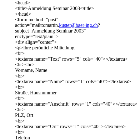
<head>
<title>Anmeldung Seminar 2003</title>
</head>
<form method="post"
action="mailto:martin.
kuster@baer-ing.ch
?
subject=Anmeldung Seminar 2003"
enctype="text/plain">
<div align="center">
<p>Ihre perönliche Mitteilung
<br>
<textarea name="Text" rows="5" cols="40"></textarea>
<br><br>
Vorname, Name
<br>
<textarea name="Name" rows="1" cols="40"></textarea>
<br>
Straße, Hausnummer
<br>
<textarea name="Anschrift" rows="1" cols="40"></textarea>
<br>
PLZ, Ort
<br>
<textarea name="Ort" rows="1" cols="40"></textarea>
<br>
Telefon