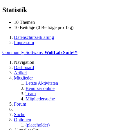
Statistik
10 Themen
10 Beiträge (0 Beiträge pro Tag)
Datenschutzerklärung
Impressum
Community-Software:
WoltLab Suite™
Navigation
Dashboard
Artikel
Mitglieder
Letzte Aktivitäten
Benutzer online
Team
Mitgliedersuche
Forum
Suche
Optionen
(placeholder)