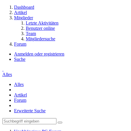
Dashboard
Artikel
Mitglieder
Letzte Aktivitäten
Benutzer online
Team
Mitgliedersuche
Forum
Anmelden oder registrieren
Suche
Alles
Alles
Artikel
Forum
Erweiterte Suche