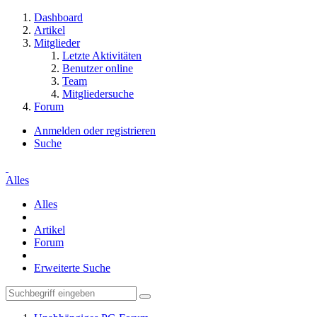
Dashboard
Artikel
Mitglieder
Letzte Aktivitäten
Benutzer online
Team
Mitgliedersuche
Forum
Anmelden oder registrieren
Suche
Alles
Alles
Artikel
Forum
Erweiterte Suche