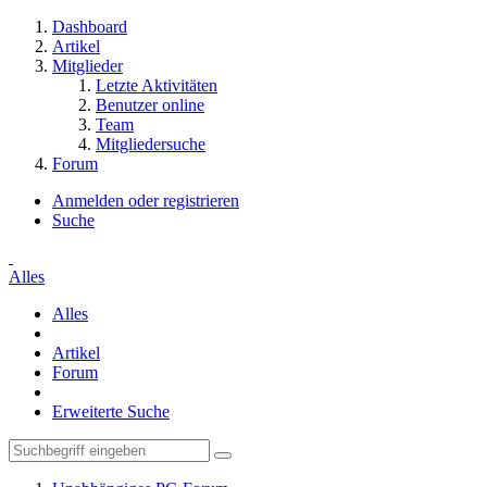
Dashboard
Artikel
Mitglieder
Letzte Aktivitäten
Benutzer online
Team
Mitgliedersuche
Forum
Anmelden oder registrieren
Suche
Alles
Alles
Artikel
Forum
Erweiterte Suche