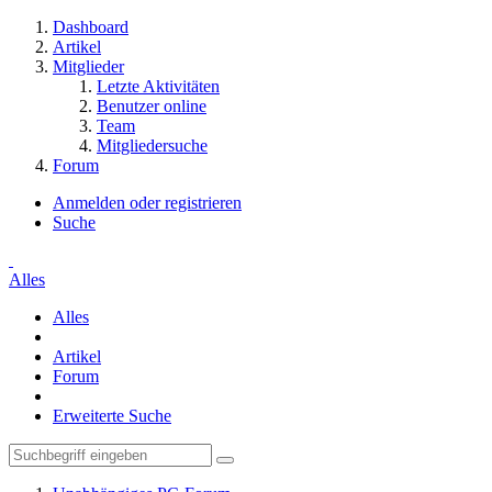
Dashboard
Artikel
Mitglieder
Letzte Aktivitäten
Benutzer online
Team
Mitgliedersuche
Forum
Anmelden oder registrieren
Suche
Alles
Alles
Artikel
Forum
Erweiterte Suche