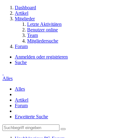
Dashboard
Artikel
Mitglieder
Letzte Aktivitäten
Benutzer online
Team
Mitgliedersuche
Forum
Anmelden oder registrieren
Suche
Alles
Alles
Artikel
Forum
Erweiterte Suche