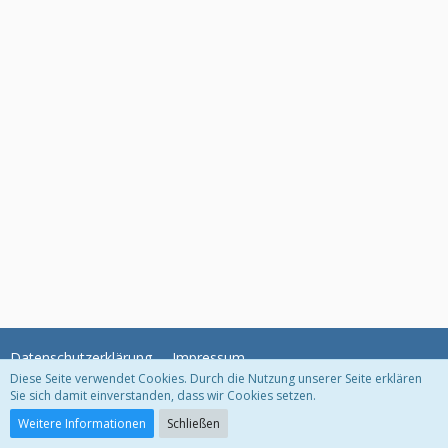
Datenschutzerklärung
Impressum
Diese Seite verwendet Cookies. Durch die Nutzung unserer Seite erklären
Sie sich damit einverstanden, dass wir Cookies setzen.
Community-Software:
WoltLab Suite™
Weitere Informationen
Schließen