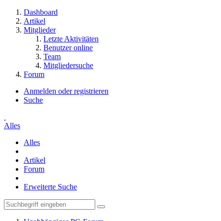
Dashboard
Artikel
Mitglieder
Letzte Aktivitäten
Benutzer online
Team
Mitgliedersuche
Forum
Anmelden oder registrieren
Suche
Alles
Alles
Artikel
Forum
Erweiterte Suche