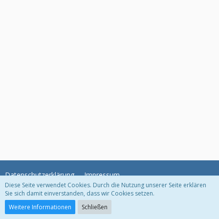
Datenschutzerklärung
Impressum
Diese Seite verwendet Cookies. Durch die Nutzung unserer Seite erklären
Sie sich damit einverstanden, dass wir Cookies setzen.
Community-Software:
WoltLab Suite™
Weitere Informationen
Schließen