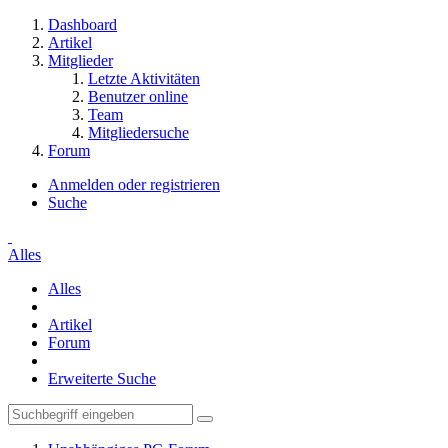
Dashboard
Artikel
Mitglieder
Letzte Aktivitäten
Benutzer online
Team
Mitgliedersuche
Forum
Anmelden oder registrieren
Suche
Alles
Alles
Artikel
Forum
Erweiterte Suche