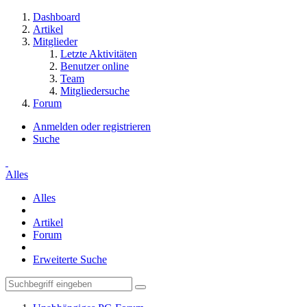
Dashboard
Artikel
Mitglieder
Letzte Aktivitäten
Benutzer online
Team
Mitgliedersuche
Forum
Anmelden oder registrieren
Suche
Alles
Alles
Artikel
Forum
Erweiterte Suche