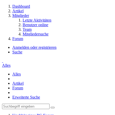
Dashboard
Artikel
Mitglieder
Letzte Aktivitäten
Benutzer online
Team
Mitgliedersuche
Forum
Anmelden oder registrieren
Suche
Alles
Alles
Artikel
Forum
Erweiterte Suche