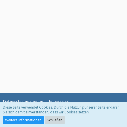
Datenschutzerklärung
Impressum
Diese Seite verwendet Cookies. Durch die Nutzung unserer Seite erklären
Sie sich damit einverstanden, dass wir Cookies setzen.
Community-Software:
WoltLab Suite™
Weitere Informationen
Schließen