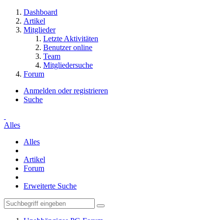
Dashboard
Artikel
Mitglieder
Letzte Aktivitäten
Benutzer online
Team
Mitgliedersuche
Forum
Anmelden oder registrieren
Suche
Alles
Alles
Artikel
Forum
Erweiterte Suche