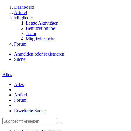
Dashboard
Artikel
Mitglieder
Letzte Aktivitäten
Benutzer online
Team
Mitgliedersuche
Forum
Anmelden oder registrieren
Suche
Alles
Alles
Artikel
Forum
Erweiterte Suche