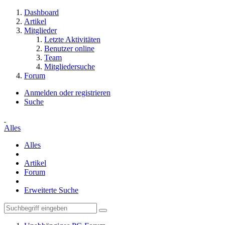
Dashboard
Artikel
Mitglieder
Letzte Aktivitäten
Benutzer online
Team
Mitgliedersuche
Forum
Anmelden oder registrieren
Suche
Alles
Alles
Artikel
Forum
Erweiterte Suche