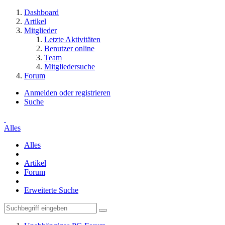
Dashboard
Artikel
Mitglieder
Letzte Aktivitäten
Benutzer online
Team
Mitgliedersuche
Forum
Anmelden oder registrieren
Suche
Alles
Alles
Artikel
Forum
Erweiterte Suche