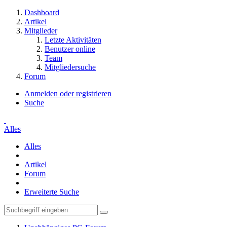
Dashboard
Artikel
Mitglieder
Letzte Aktivitäten
Benutzer online
Team
Mitgliedersuche
Forum
Anmelden oder registrieren
Suche
Alles
Alles
Artikel
Forum
Erweiterte Suche