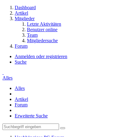
Dashboard
Artikel
Mitglieder
Letzte Aktivitäten
Benutzer online
Team
Mitgliedersuche
Forum
Anmelden oder registrieren
Suche
Alles
Alles
Artikel
Forum
Erweiterte Suche