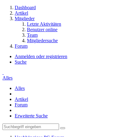
Dashboard
Artikel
Mitglieder
Letzte Aktivitäten
Benutzer online
Team
Mitgliedersuche
Forum
Anmelden oder registrieren
Suche
Alles
Alles
Artikel
Forum
Erweiterte Suche