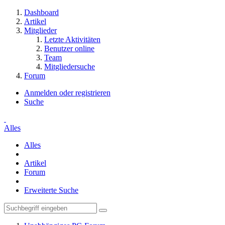
Dashboard
Artikel
Mitglieder
Letzte Aktivitäten
Benutzer online
Team
Mitgliedersuche
Forum
Anmelden oder registrieren
Suche
Alles
Alles
Artikel
Forum
Erweiterte Suche