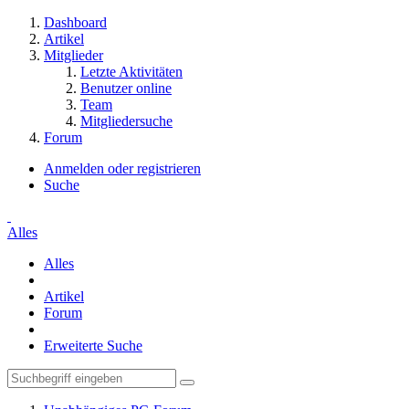
Dashboard
Artikel
Mitglieder
Letzte Aktivitäten
Benutzer online
Team
Mitgliedersuche
Forum
Anmelden oder registrieren
Suche
Alles
Alles
Artikel
Forum
Erweiterte Suche