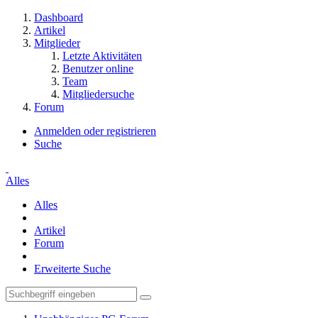
Dashboard
Artikel
Mitglieder
Letzte Aktivitäten
Benutzer online
Team
Mitgliedersuche
Forum
Anmelden oder registrieren
Suche
Alles
Alles
Artikel
Forum
Erweiterte Suche