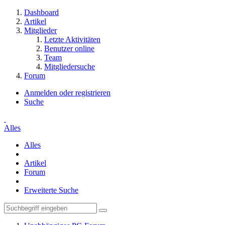
Dashboard
Artikel
Mitglieder
Letzte Aktivitäten
Benutzer online
Team
Mitgliedersuche
Forum
Anmelden oder registrieren
Suche
Alles
Alles
Artikel
Forum
Erweiterte Suche