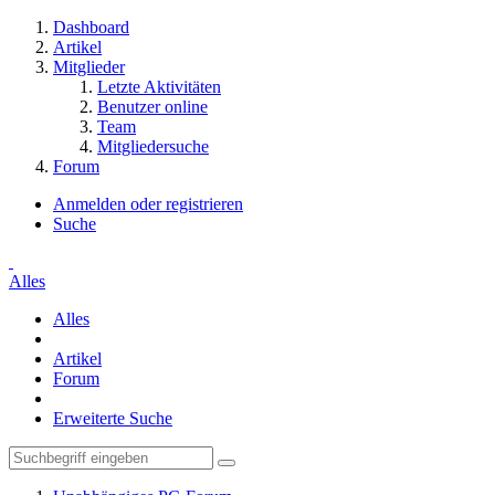
Dashboard
Artikel
Mitglieder
Letzte Aktivitäten
Benutzer online
Team
Mitgliedersuche
Forum
Anmelden oder registrieren
Suche
Alles
Alles
Artikel
Forum
Erweiterte Suche