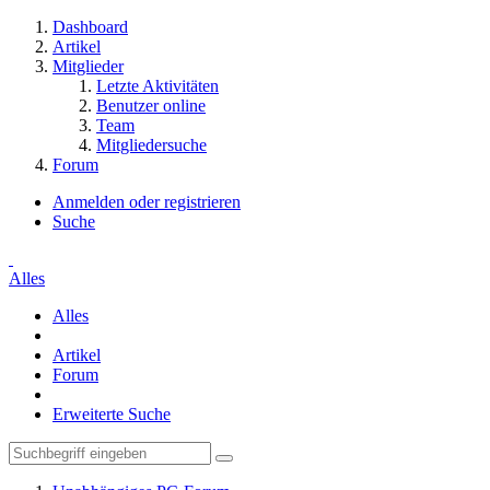
Dashboard
Artikel
Mitglieder
Letzte Aktivitäten
Benutzer online
Team
Mitgliedersuche
Forum
Anmelden oder registrieren
Suche
Alles
Alles
Artikel
Forum
Erweiterte Suche