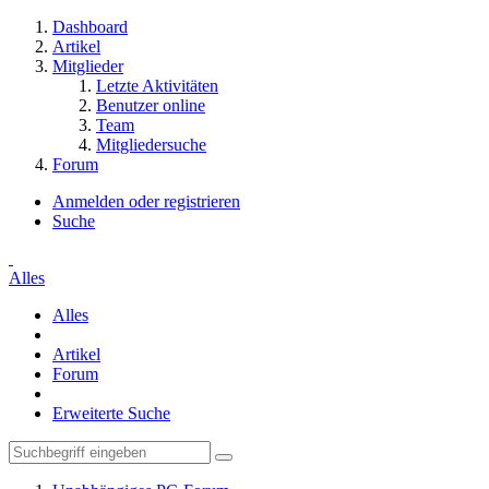
Dashboard
Artikel
Mitglieder
Letzte Aktivitäten
Benutzer online
Team
Mitgliedersuche
Forum
Anmelden oder registrieren
Suche
Alles
Alles
Artikel
Forum
Erweiterte Suche