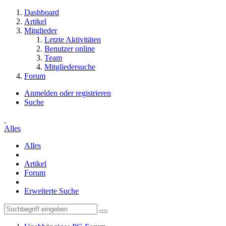
Dashboard
Artikel
Mitglieder
Letzte Aktivitäten
Benutzer online
Team
Mitgliedersuche
Forum
Anmelden oder registrieren
Suche
Alles
Alles
Artikel
Forum
Erweiterte Suche