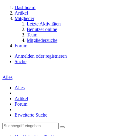
Dashboard
Artikel
Mitglieder
Letzte Aktivitäten
Benutzer online
Team
Mitgliedersuche
Forum
Anmelden oder registrieren
Suche
Alles
Alles
Artikel
Forum
Erweiterte Suche